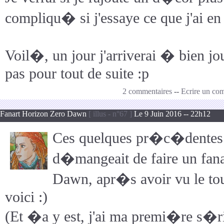
compliqu� si j'essaye ce que j'ai en
Voil�, un jour j'arriverai � bien jou
pas pour tout de suite :p
2 commentaires
--
Ecrire un co
Fanart Horizon Zero Dawn
[ illus - n°67 ]
Le 9 Juin 2016 -- 22h12
Ces quelques pr�c�dentes
d�mangeait de faire un fana
Dawn, apr�s avoir vu le tout
voici :)
(Et �a y est, j'ai ma premi�re s�rie