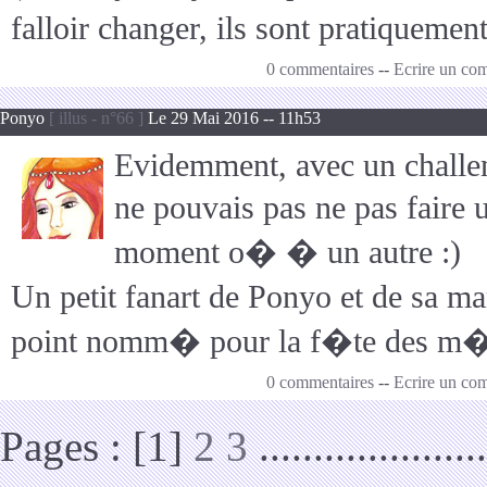
falloir changer, ils sont pratiquemen
0 commentaires
--
Ecrire un co
Ponyo
[ illus - n°66 ]
Le 29 Mai 2016 -- 11h53
Evidemment, avec un chall
ne pouvais pas ne pas faire
moment o� � un autre :)
Un petit fanart de Ponyo et de sa 
point nomm� pour la f�te des m�
0 commentaires
--
Ecrire un co
Pages : [1]
2
3
.....................