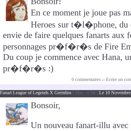
Bonsoir!
En ce moment je joue pas 
Heroes sur t�l�phone, du
envie de faire quelques fanarts aux 
personnages pr�f�r�s de Fire Em
Du coup je commence avec Hana, u
pr�f�r�s :)
0 commentaires
--
Ecrire un co
Fanart League of Legends X Gremlins
[ illus - n°68 ]
Le 10 Novembre 
Bonsoir,
Un nouveau fanart-illu avec