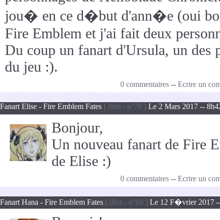
jou� en ce d�but d'ann�e (oui bon
Fire Emblem et j'ai fait deux personn
Du coup un fanart d'Ursula, un des 
du jeu :).
0 commentaires
--
Ecrire un co
Fanart Elise - Fire Emblem Fates
[ illus - n°70 ]
Le 2 Mars 2017 -- 8h4
Bonjour,
Un nouveau fanart de Fire E
de Elise :)
0 commentaires
--
Ecrire un co
Fanart Hana - Fire Emblem Fates
[ illus - n°69 ]
Le 12 F�vrier 2017 -