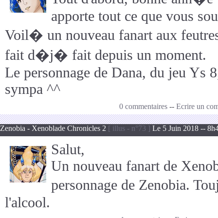
apporte tout ce que vous souh
Voil� un nouveau fanart aux feutres 
fait d�j� fait depuis un moment.
Le personnage de Dana, du jeu Ys 8
sympa ^^
0 commentaires
--
Ecrire un co
Zenobia - Xenoblade Chronicles 2
[ illus - n°73 ]
Le 5 Juin 2018 -- 8h
Salut,
Un nouveau fanart de Xenob
personnage de Zenobia. Tou
l'alcool.