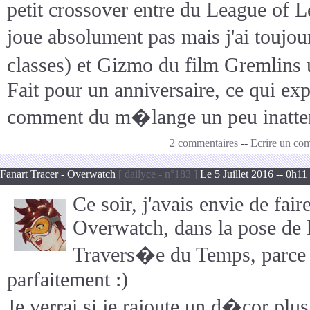
petit crossover entre du League of L
joue absolument pas mais j'ai toujo
classes) et Gizmo du film Gremlins
Fait pour un anniversaire, ce qui ex
comment du m�lange un peu inatte
2 commentaires
--
Ecrire un co
Fanart Tracer - Overwatch
[ dailyce - n°183 ]
Le 5 Juillet 2016 -- 0h11
Ce soir, j'avais envie de fair
Overwatch, dans la pose de l
Travers�e du Temps, parce q
parfaitement :)
Je verrai si je rajoute un d�cor pl