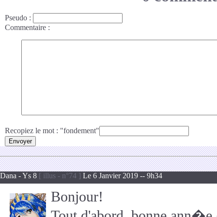
Pseudo
:
Commentaire
:
Recopiez le mot : "fondement"
Dana - Ys 8
[ illus - n°74 ]
Le 6 Janvier 2019 -- 9h34
Bonjour!
Tout d'abord, bonne ann�e