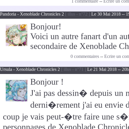
1 commentaire
--
Ecrire un com
Pandoria - Xenoblade Chronicles 2
[ illus - n°72 ]
Le 30 Mai 2018 -- 
Bonjour!
Voici un autre fanart d'un a
secondaire de Xenoblade Chr
0 commentaires
--
Ecrire un co
Ursula - Xenoblade Chronicles 2
[ illus - n°71 ]
Le 21 Mai 2018 -- 20
Bonjour !
J'ai pas dessin� depuis un
derni�rement j'ai eu envie 
coup je vais peut-�tre faire une s�
personnages de Xenoblade Chronicles