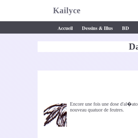
Kailyce
Accueil
Dessins & Illus
BD
Da
Encore une fois une dose d'al�atoire
nouveau quatuor de feutres.