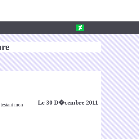
nre
Le 30 D�cembre 2011
n testant mon