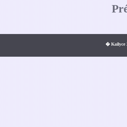
Pr
� Kailyce