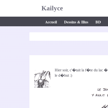
Kailyce
Accueil
Dessins & Illus
BD
Hier soir, c'�tait la f�te du lac 
le d�but :)