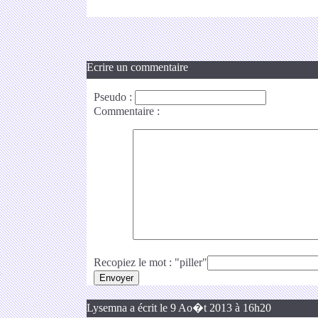
Ecrire un commentaire
Pseudo
:
Commentaire
:
Recopiez le mot : "piller"
Lysemna a écrit le 9 Ao�t 2013 à 16h20